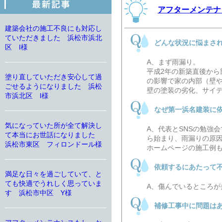
アフターメンテナ
建築会社の施工不良にも対応し
ていただきました 浜松市浜北
どんな状況に悩まさ
区 I様
A、まず雨漏り。
平成2年の新築直後か
塗り直していただき安心して過
の影響で家の内部（壁や
ごせるようになりました 浜松
壁の塗装の劣化、サイ
市浜北区 I様
なぜ第一浜名建装に
気になっていた所が全て解決し
A、代表とSNSの勉強
て本当にお世話になりました
ら始まり、雨漏りの原
浜松市東区 フィロンドール様
ホームページの施工例
依頼するにあたって
満足な日々を過ごしていて、と
ても快適でうれしく思っていま
A、傷んでいるところ
す 浜松市中区 Y様
補修工事中に問題は